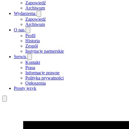
Zapowiedź
Archiwum
Wydarzenia
Zapowiedź
Archiwum
O nas
Profil
Historia
Zespół
Instytucje partnerskie
Serwis
Kontakt
Prasa
Informacje prawne
Polityka prywatności
Ogłoszenia
Prosty język