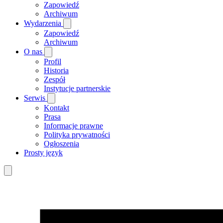
Zapowiedź
Archiwum
Wydarzenia
Zapowiedź
Archiwum
O nas
Profil
Historia
Zespół
Instytucje partnerskie
Serwis
Kontakt
Prasa
Informacje prawne
Polityka prywatności
Ogłoszenia
Prosty język