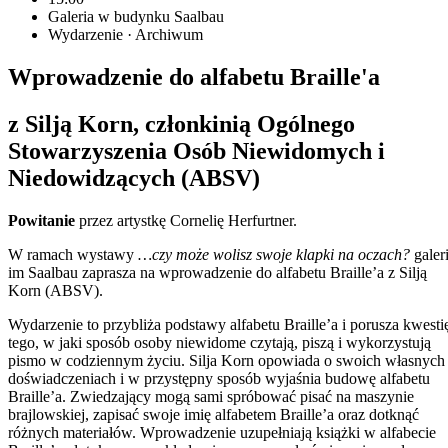
Galeria w budynku Saalbau
Wydarzenie · Archiwum
Wprowadzenie do alfabetu Braille'a
z Silją Korn, członkinią Ogólnego
Stowarzyszenia Osób Niewidomych i
Niedowidzących (ABSV)
Powitanie
przez artystkę Cornelię Herfurtner.
W ramach wystawy
…czy może wolisz swoje klapki na oczach?
galer
im Saalbau zaprasza na wprowadzenie do alfabetu Braille’a z Silją
Korn (ABSV).
Wydarzenie to przybliża podstawy alfabetu Braille’a i porusza kwesti
tego, w jaki sposób osoby niewidome czytają, piszą i wykorzystują
pismo w codziennym życiu. Silja Korn opowiada o swoich własnych
doświadczeniach i w przystępny sposób wyjaśnia budowę alfabetu
Braille’a. Zwiedzający mogą sami spróbować pisać na maszynie
brajlowskiej, zapisać swoje imię alfabetem Braille’a oraz dotknąć
różnych materiałów. Wprowadzenie uzupełniają książki w alfabecie