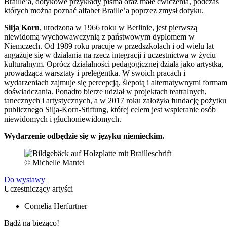
Braille’a, dotykowe przykłady pisma oraz małe ćwiczenia, podczas
których można poznać alfabet Braille’a poprzez zmysł dotyku.
Silja Korn
, urodzona w 1966 roku w Berlinie, jest pierwszą
niewidomą wychowawczynią z państwowym dyplomem w
Niemczech. Od 1989 roku pracuje w przedszkolach i od wielu lat
angażuje się w działania na rzecz integracji i uczestnictwa w życiu
kulturalnym. Oprócz działalności pedagogicznej działa jako artystka,
prowadząca warsztaty i prelegentka. W swoich pracach i
wydarzeniach zajmuje się percepcją, ślepotą i alternatywnymi formam
doświadczania. Ponadto bierze udział w projektach teatralnych,
tanecznych i artystycznych, a w 2017 roku założyła fundację pożytku
publicznego Silja-Korn-Stiftung, której celem jest wspieranie osób
niewidomych i głuchoniewidomych.
Wydarzenie odbędzie się w języku niemieckim.
© Michelle Mantel
Do wystawy
Uczestniczący artyści
Cornelia Herfurtner
Bądź na bieżąco!