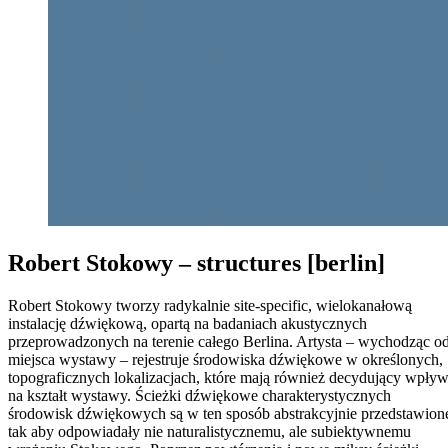
Robert Stokowy – structures [berlin]
Robert Stokowy tworzy radykalnie site-specific, wielokanałową
instalację dźwiękową, opartą na badaniach akustycznych
przeprowadzonych na terenie całego Berlina. Artysta – wychodząc o
miejsca wystawy – rejestruje środowiska dźwiękowe w określonych,
topograficznych lokalizacjach, które mają również decydujący wpły
na kształt wystawy. Ścieżki dźwiękowe charakterystycznych
środowisk dźwiękowych są w ten sposób abstrakcyjnie przedstawion
tak aby odpowiadały nie naturalistycznemu, ale subiektywnemu