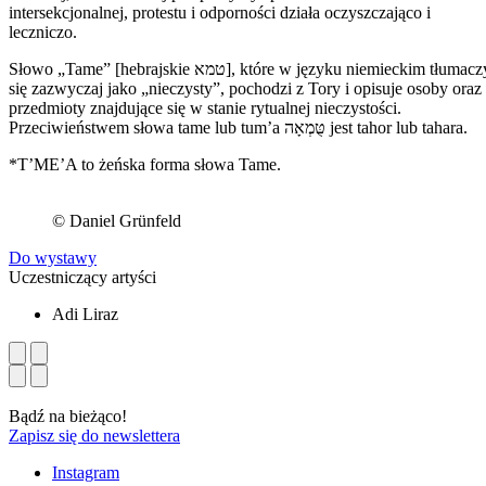
intersekcjonalnej, protestu i odporności działa oczyszczająco i
leczniczo.
Słowo „Tame” [hebrajskie טמא], które w języku niemieckim tłumaczy
się zazwyczaj jako „nieczysty”, pochodzi z Tory i opisuje osoby oraz
przedmioty znajdujące się w stanie rytualnej nieczystości.
Przeciwieństwem słowa tame lub tum’a טֻּמְאָה jest tahor lub tahara.
*T’ME’A to żeńska forma słowa Tame.
© Daniel Grünfeld
Do wystawy
Uczestniczący artyści
Adi Liraz
Bądź na bieżąco!
Zapisz się do newslettera
Instagram