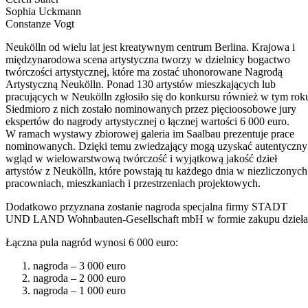
Sophia Uckmann
Constanze Vogt
Neukölln od wielu lat jest kreatywnym centrum Berlina. Krajowa i
międzynarodowa scena artystyczna tworzy w dzielnicy bogactwo
twórczości artystycznej, które ma zostać uhonorowane Nagrodą
Artystyczną Neukölln. Ponad 130 artystów mieszkających lub
pracujących w Neukölln zgłosiło się do konkursu również w tym rok
Siedmioro z nich zostało nominowanych przez pięcioosobowe jury
ekspertów do nagrody artystycznej o łącznej wartości 6 000 euro.
W ramach wystawy zbiorowej galeria im Saalbau prezentuje prace
nominowanych. Dzięki temu zwiedzający mogą uzyskać autentyczny
wgląd w wielowarstwową twórczość i wyjątkową jakość dzieł
artystów z Neukölln, które powstają tu każdego dnia w niezliczonych
pracowniach, mieszkaniach i przestrzeniach projektowych.
Dodatkowo przyznana zostanie nagroda specjalna firmy STADT
UND LAND Wohnbauten-Gesellschaft mbH w formie zakupu dzieła
Łączna pula nagród wynosi 6 000 euro:
nagroda – 3 000 euro
nagroda – 2 000 euro
nagroda – 1 000 euro