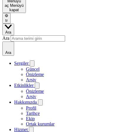
Menüyü
aç
Menüyü
kapat
tr
Ara
Ara
Ara
Sergiler
Güncel
Önizleme
Arşiv
Etkinlikler
Önizleme
Arşiv
Hakkımızda
Profil
Tarihçe
Ekip
Ortak kurumlar
Hizmet