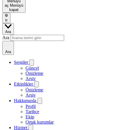
Menüyü
aç
Menüyü
kapat
tr
Ara
Ara
Ara
Sergiler
Güncel
Önizleme
Arşiv
Etkinlikler
Önizleme
Arşiv
Hakkımızda
Profil
Tarihçe
Ekip
Ortak kurumlar
Hizmet