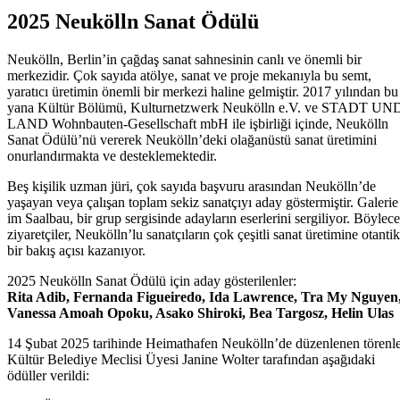
2025 Neukölln Sanat Ödülü
Neukölln, Berlin’in çağdaş sanat sahnesinin canlı ve önemli bir
merkezidir. Çok sayıda atölye, sanat ve proje mekanıyla bu semt,
yaratıcı üretimin önemli bir merkezi haline gelmiştir. 2017 yılından bu
yana Kültür Bölümü, Kulturnetzwerk Neukölln e.V. ve STADT UN
LAND Wohnbauten-Gesellschaft mbH ile işbirliği içinde, Neukölln
Sanat Ödülü’nü vererek Neukölln’deki olağanüstü sanat üretimini
onurlandırmakta ve desteklemektedir.
Beş kişilik uzman jüri, çok sayıda başvuru arasından Neukölln’de
yaşayan veya çalışan toplam sekiz sanatçıyı aday göstermiştir. Galerie
im Saalbau, bir grup sergisinde adayların eserlerini sergiliyor. Böylece
ziyaretçiler, Neukölln’lu sanatçıların çok çeşitli sanat üretimine otantik
bir bakış açısı kazanıyor.
2025 Neukölln Sanat Ödülü için aday gösterilenler:
Rita Adib, Fernanda Figueiredo, Ida Lawrence, Tra My Nguyen
Vanessa Amoah Opoku, Asako Shiroki, Bea Targosz, Helin Ulas
14 Şubat 2025 tarihinde Heimathafen Neukölln’de düzenlenen törenle
Kültür Belediye Meclisi Üyesi Janine Wolter tarafından aşağıdaki
ödüller verildi: