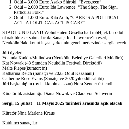
Ödül – 3.000 Euro: Asako Shiroki, “Evergreen”
Ödül – 2.000 Euro: Ida Lawrence, “The Shop. The Sign.
Particular Folk.”
Ödül – 1.000 Euro: Rita Adib, “CARE IS A POLITICAL
ACT–A POLITICAL ACT IS CARE”
STADT UND LAND Wohnbauten-Gesellschaft mbH, ek bir ödül
olarak bir eser satın alacak: Sanatçı Ida Lawrence’ın eseri,
Neukölln’daki konut inşaat şirketinin genel merkezinde sergilenecek.
Jüri üyeleri:
Yolanda Kaddu-Mulindwa (Neukölln Belediye Galerileri Müdürü)
Kat Nowak (48 Stunden Neukölln Festivali Direktörü)
Malte Pieper(kurator: in)
Katharina Reich (Sanatçı ve 2023 Ödül Kazananı)
Catherine Rose Evans (Sanatçı ve 2020 yılı ödül sahibi)
Jüri başkanlığını (oy hakkı olmaksızın) Nora Zender üstlendi.
Küratörlük asistanlığı: Diana Nowak ve Clara von Schwerin
Sergi, 15 Şubat – 11 Mayıs 2025 tarihleri arasında açık olacak
Küratör Nina Marlene Kraus
Katılımcı sanatçılar