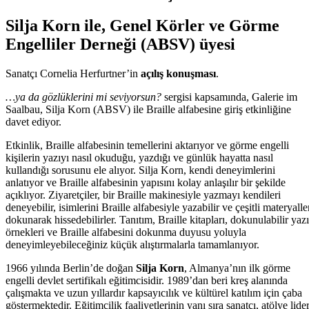
Silja Korn ile, Genel Körler ve Görme
Engelliler Derneği (ABSV) üyesi
Sanatçı Cornelia Herfurtner’in
açılış konuşması
.
…ya da gözlüklerini mi seviyorsun?
sergisi kapsamında, Galerie im
Saalbau, Silja Korn (ABSV) ile Braille alfabesine giriş etkinliğine
davet ediyor.
Etkinlik, Braille alfabesinin temellerini aktarıyor ve görme engelli
kişilerin yazıyı nasıl okuduğu, yazdığı ve günlük hayatta nasıl
kullandığı sorusunu ele alıyor. Silja Korn, kendi deneyimlerini
anlatıyor ve Braille alfabesinin yapısını kolay anlaşılır bir şekilde
açıklıyor. Ziyaretçiler, bir Braille makinesiyle yazmayı kendileri
deneyebilir, isimlerini Braille alfabesiyle yazabilir ve çeşitli materyalle
dokunarak hissedebilirler. Tanıtım, Braille kitapları, dokunulabilir yazı
örnekleri ve Braille alfabesini dokunma duyusu yoluyla
deneyimleyebileceğiniz küçük alıştırmalarla tamamlanıyor.
1966 yılında Berlin’de doğan
Silja Korn
, Almanya’nın ilk görme
engelli devlet sertifikalı eğitimcisidir. 1989’dan beri kreş alanında
çalışmakta ve uzun yıllardır kapsayıcılık ve kültürel katılım için çaba
göstermektedir. Eğitimcilik faaliyetlerinin yanı sıra sanatçı, atölye lider