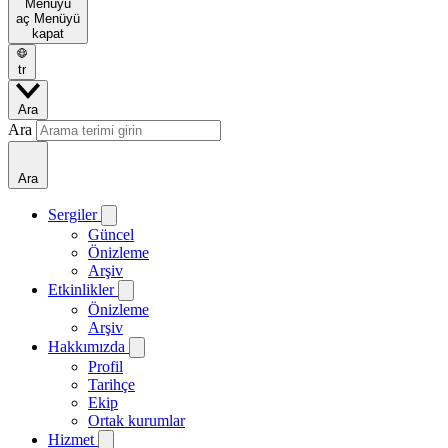
Menüyü
aç
Menüyü
kapat
tr
Ara
Ara
Ara
Sergiler
Güncel
Önizleme
Arşiv
Etkinlikler
Önizleme
Arşiv
Hakkımızda
Profil
Tarihçe
Ekip
Ortak kurumlar
Hizmet