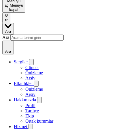
Menüyü
aç
Menüyü
kapat
tr
Ara
Ara
Ara
Sergiler
Güncel
Önizleme
Arşiv
Etkinlikler
Önizleme
Arşiv
Hakkımızda
Profil
Tarihçe
Ekip
Ortak kurumlar
Hizmet