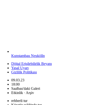
Kunstambau Neukölln
Dijital Erişilebilirlik Beyanı
Yasal Uyarı
Gizlilik Politikası
09.03.23
18:00
Saalbau'daki Galeri
Etkinlik · Arşiv
rehberli tur
Küratör eşliğinde tur