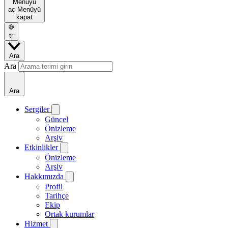
Menüyü
aç
Menüyü
kapat
tr
Ara
Ara
Ara
Sergiler
Güncel
Önizleme
Arşiv
Etkinlikler
Önizleme
Arşiv
Hakkımızda
Profil
Tarihçe
Ekip
Ortak kurumlar
Hizmet