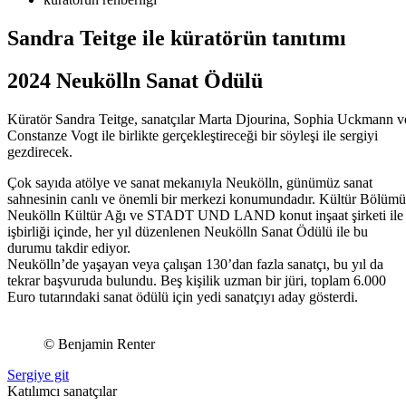
Sandra Teitge ile küratörün tanıtımı
2024 Neukölln Sanat Ödülü
Küratör Sandra Teitge, sanatçılar Marta Djourina, Sophia Uckmann v
Constanze Vogt ile birlikte gerçekleştireceği bir söyleşi ile sergiyi
gezdirecek.
Çok sayıda atölye ve sanat mekanıyla Neukölln, günümüz sanat
sahnesinin canlı ve önemli bir merkezi konumundadır. Kültür Bölümü
Neukölln Kültür Ağı ve STADT UND LAND konut inşaat şirketi ile
işbirliği içinde, her yıl düzenlenen Neukölln Sanat Ödülü ile bu
durumu takdir ediyor.
Neukölln’de yaşayan veya çalışan 130’dan fazla sanatçı, bu yıl da
tekrar başvuruda bulundu. Beş kişilik uzman bir jüri, toplam 6.000
Euro tutarındaki sanat ödülü için yedi sanatçıyı aday gösterdi.
© Benjamin Renter
Sergiye git
Katılımcı sanatçılar