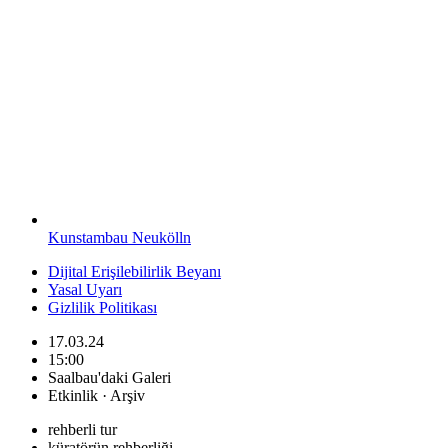
Kunstambau Neukölln
Dijital Erişilebilirlik Beyanı
Yasal Uyarı
Gizlilik Politikası
17.03.24
15:00
Saalbau'daki Galeri
Etkinlik · Arşiv
rehberli tur
küratörün rehberliği