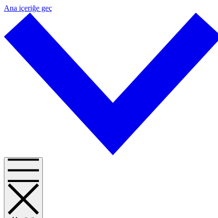
Ana içeriğe geç