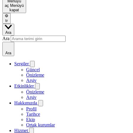
Menüyü
aç
Menüyü
kapat
tr
Ara
Ara
Ara
Sergiler
Güncel
Önizleme
Arşiv
Etkinlikler
Önizleme
Arşiv
Hakkımızda
Profil
Tarihçe
Ekip
Ortak kurumlar
Hizmet