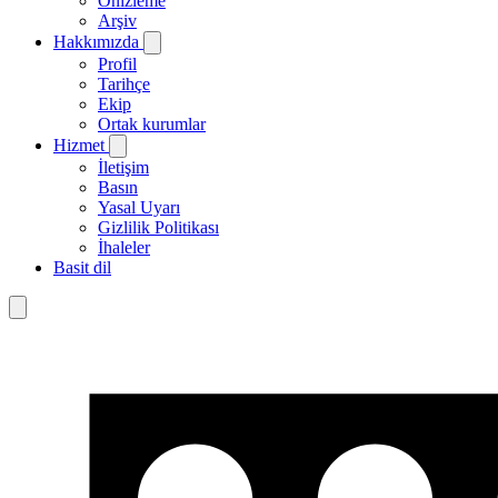
Önizleme
Arşiv
Hakkımızda
Profil
Tarihçe
Ekip
Ortak kurumlar
Hizmet
İletişim
Basın
Yasal Uyarı
Gizlilik Politikası
İhaleler
Basit dil