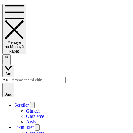
Menüyü
aç
Menüyü
kapat
tr
Ara
Ara
Ara
Sergiler
Güncel
Önizleme
Arşiv
Etkinlikler