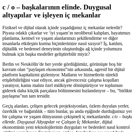
c / o – başkalarının elinde. Duygusal
altyapılar ve işleyen iç mekanlar
Fiziksel ve dijital olarak içinde yaşadığımız iç mekanlar nelerdir?
Piyasa odaklı çıkarlar ve ‘iyi yaşam’ın neoliberal kalıpları, hayatımızı
planlama, kentsel ve yaşam alanlarımızı şekillendirme ve diğer
insanlarla etkileşim kurma biçimlerimize nasıl sızıyor? İş, katılım,
dijitallik ve bedensel deneyimin oluşturduğu ağ içinde yolumuzu
bulmak için başka modeller geliştirebilir miyiz?
Berlin ve Neukölln’de her yerde gördüğümüz, görünüşte hoş bir
kavram olan “paylaşım ekonomisi”nin arkasında, agresif bir dijital
platform kapitalizmi gizleniyor. Malların ve hizmetlerin sürekli
erişilebilirliğini vaat ediyor, ancak güvencesiz çalışma koşulları
yaratıyor, kamu malını özel mülkiyete dönüştürüyor ve toplumun
giderek daha küçük parçalara bölünmesini hızlandırıyor – bu, “birlikt
paylaşma”nın tam tersidir.
Geçiş alanları, çelişen gelecek projeksiyonları, özlem duyulan yerler,
özerklik ve bağımlılık – tüm bunlar, şu anda eşiğinde durduğumuz ye
bir çalışma ve yaşam dünyasının çekişmeli iç mekanlarıdır.
c/o – başk
ellerde. Duygusal Altyapılar ve Çalışan İç Mekanlar
, dijital
ekonominin yeni teknolojilerinin duyguları ve bedenleri nasıl kontrol