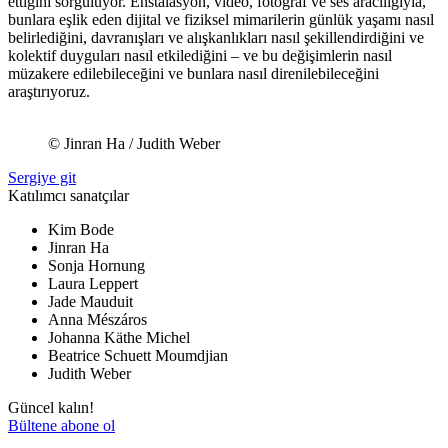
ettiğini sorguluyor. Enstalasyon, video, fotoğraf ve ses aracılığıyla,
bunlara eşlik eden dijital ve fiziksel mimarilerin günlük yaşamı nasıl
belirlediğini, davranışları ve alışkanlıkları nasıl şekillendirdiğini ve
kolektif duyguları nasıl etkilediğini – ve bu değişimlerin nasıl
müzakere edilebileceğini ve bunlara nasıl direnilebileceğini
araştırıyoruz.
© Jinran Ha / Judith Weber
Sergiye git
Katılımcı sanatçılar
Kim Bode
Jinran Ha
Sonja Hornung
Laura Leppert
Jade Mauduit
Anna Mészáros
Johanna Käthe Michel
Beatrice Schuett Moumdjian
Judith Weber
Güncel kalın!
Bültene abone ol