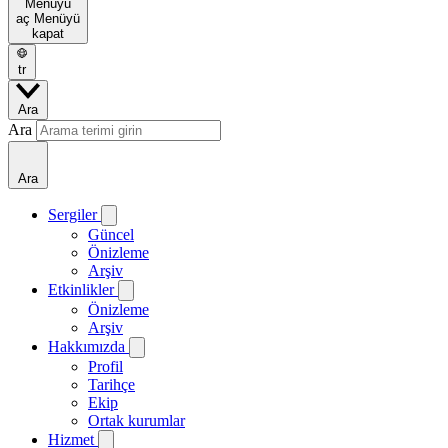
Menüyü
aç
Menüyü
kapat
tr
Ara
Ara
Ara
Sergiler
Güncel
Önizleme
Arşiv
Etkinlikler
Önizleme
Arşiv
Hakkımızda
Profil
Tarihçe
Ekip
Ortak kurumlar
Hizmet