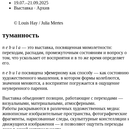
19.07.–21.09.2025
Выставка · Архив
© Louis Hay / Julia Mertes
туманность
n e b u l a
— это выставка, посвященная мимолетности:
переходам, распадам, промежуточным состояниям и вопросу о
том, что ускользает от восприятия и в то же время определяет
его.
n e b u l a
посвящена эфемерному как способу — как состоянию
художественного мышления, в котором формы колеблются,
значения меняются, а восприятие погружается в ощущение
неуверенного парения.
Выставка объединяет позиции, работающие с переходами —
визуальными, материальными, атмосферными.
Работы раскрываются в различных художественных медиа:
живописные изобразительные пространства, фотографические
фрагменты, нарисованные следы, скульптурные констелляции 
движущиеся изображения — и позволяют ощутить переходы