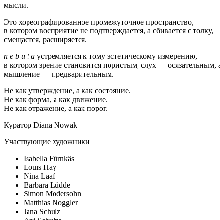
мысли.
Это хореографированное промежуточное пространство,
в котором восприятие не подтверждается, а сбивается с толку,
смещается, расширяется.
n e b u l a
устремляется к тому эстетическому измерению,
в котором зрение становится пористым, слух — осязательным, 
мышление — предварительным.
Не как утверждение, а как состояние.
Не как форма, а как движение.
Не как отражение, а как порог.
Куратор Diana Nowak
Участвующие художники
Isabella Fürnkäs
Louis Hay
Nina Laaf
Barbara Lüdde
Simon Modersohn
Matthias Noggler
Jana Schulz