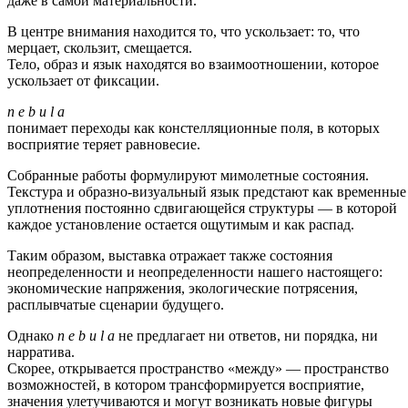
даже в самой материальности.
В центре внимания находится то, что ускользает: то, что
мерцает, скользит, смещается.
Тело, образ и язык находятся во взаимоотношении, которое
ускользает от фиксации.
n e b u l a
понимает переходы как констелляционные поля, в которых
восприятие теряет равновесие.
Собранные работы формулируют мимолетные состояния.
Текстура и образно-визуальный язык предстают как временные
уплотнения постоянно сдвигающейся структуры — в которой
каждое установление остается ощутимым и как распад.
Таким образом, выставка отражает также состояния
неопределенности и неопределенности нашего настоящего:
экономические напряжения, экологические потрясения,
расплывчатые сценарии будущего.
Однако
n e b u l a
не предлагает ни ответов, ни порядка, ни
нарратива.
Скорее, открывается пространство «между» — пространство
возможностей, в котором трансформируется восприятие,
значения улетучиваются и могут возникать новые фигуры