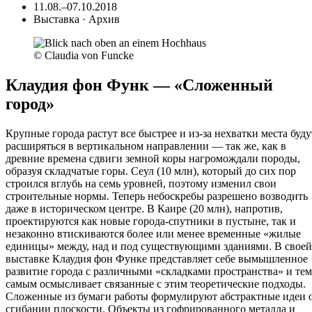
11.08.–07.10.2018
Выставка · Архив
© Claudia von Funcke
Клаудия фон Функ — «Сложенный
город»
Крупные города растут все быстрее и из-за нехватки места буду
расширяться в вертикальном направлении — так же, как в
древние времена сдвиги земной коры нагромождали породы,
образуя складчатые горы. Сеул (10 млн), который до сих пор
строился вглубь на семь уровней, поэтому изменил свои
строительные нормы. Теперь небоскребы разрешено возводить
даже в историческом центре. В Каире (20 млн), напротив,
проектируются как новые города-спутники в пустыне, так и
незаконно втискиваются более или менее временные «жилые
единицы» между, над и под существующими зданиями. В своей
выставке Клаудия фон Функе представляет себе вымышленное
развитие города с различными «складками пространства» и тем
самым осмысливает связанные с этим теоретические подходы.
Сложенные из бумаги работы формулируют абстрактные идеи 
сгибании плоскости. Объекты из гофрированного металла и