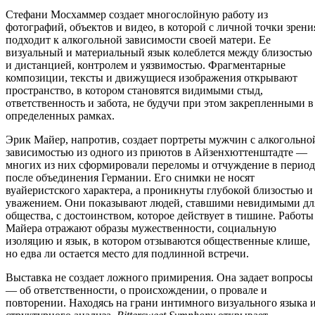
Стефани Мосхаммер создает многослойную работу из
фотографий, объектов и видео, в которой с личной точки зрени
подходит к алкогольной зависимости своей матери. Ее
визуальный и материальный язык колеблется между близостью
и дистанцией, контролем и уязвимостью. Фрагментарные
композиции, тексты и движущиеся изображения открывают
пространство, в котором становятся видимыми стыд,
ответственность и забота, не будучи при этом закрепленными в
определенных рамках.
Эрик Майер, напротив, создает портреты мужчин с алкогольно
зависимостью из одного из приютов в Айзенхюттенштадте —
многих из них сформировали переломы и отчуждение в период
после объединения Германии. Его снимки не носят
вуайеристского характера, а проникнуты глубокой близостью и
уважением. Они показывают людей, ставшими невидимыми дл
общества, с достоинством, которое действует в тишине. Работы
Майера отражают образы мужественности, социальную
изоляцию и язык, в котором отзываются общественные клише,
но едва ли остается место для подлинной встречи.
Выставка не создает ложного примирения. Она задает вопросы
— об ответственности, о происхождении, о провале и
повторении. Находясь на грани интимного визуального языка 