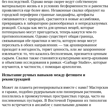
без последствий. Однако вещи скорее ведут собственную
материальную жизнь и в условиях бесформенности и равенства
проявляются еще более явно. Незаконные свалки образуют на
городской периферии странные ландшафты, артефакты
смешиваются с природой, срастаются в новые ассамбляжи,
превращаясь в лабораторию разнообразных и непредсказуемых
реакций. Склады как места для ценных вещей, которые
потенциально могут пригодиться, теперь кажутся чем-то
противоположным. Однако существует общая граница,
связывающая обе практики и места, которую вещи могут
пересекать в обоих направлениях — так архивированное
приходит в негодность, теряет ценность, или же захороненное
извлекается: то, что казалось бесполезным, признается ценным
сырьем. Свалки также становятся культурными контр-архивами
и объектами исследования в рамках «Garbage Studies», которые
изучаются, в частности, с помощью археологии.
Испытание ручных навыков между фетишем и
реконструкцией
Может ли планета регенерироваться вместе с нами? Мастерски
и гаражи, подобно рудеральным или пионерным растениям,
поселились в промежуточных пространствах города, часто на
послевоенных пустырях. В Восточной Германии их типология
часто встречается в ансамбле с панельными домами и