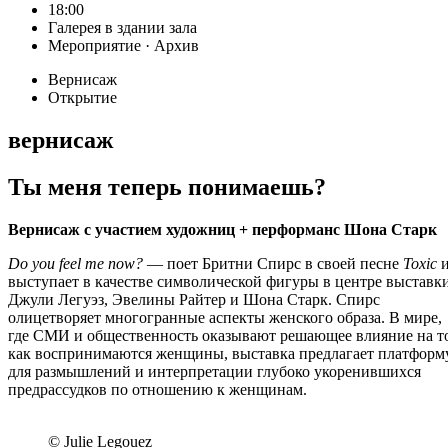
18:00
Галерея в здании зала
Мероприятие · Архив
Вернисаж
Открытие
вернисаж
Ты меня теперь понимаешь?
Вернисаж с участием художниц + перформанс Шона Старк
Do you feel me now?
— поет Бритни Спирс в своей песне
Toxic
выступает в качестве символической фигуры в центре выставк
Джули Легуэз, Эвелины Райтер и Шона Старк. Спирс
олицетворяет многогранные аспекты женского образа. В мире,
где СМИ и общественность оказывают решающее влияние на т
как воспринимаются женщины, выставка предлагает платформ
для размышлений и интерпретации глубоко укоренившихся
предрассудков по отношению к женщинам.
© Julie Legouez